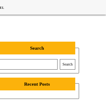
EL
Search
Search
Recent Posts