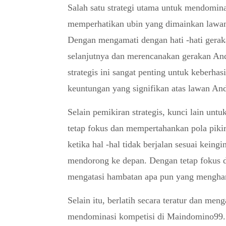
Salah satu strategi utama untuk mendomin
memperhatikan ubin yang dimainkan lawan
Dengan mengamati dengan hati -hati gerak
selanjutnya dan merencanakan gerakan And
strategis ini sangat penting untuk keberh
keuntungan yang signifikan atas lawan An
Selain pemikiran strategis, kunci lain un
tetap fokus dan mempertahankan pola pikir
ketika hal -hal tidak berjalan sesuai keingi
mendorong ke depan. Dengan tetap fokus d
mengatasi hambatan apa pun yang menghamp
Selain itu, berlatih secara teratur dan me
mendominasi kompetisi di Maindomino99. 