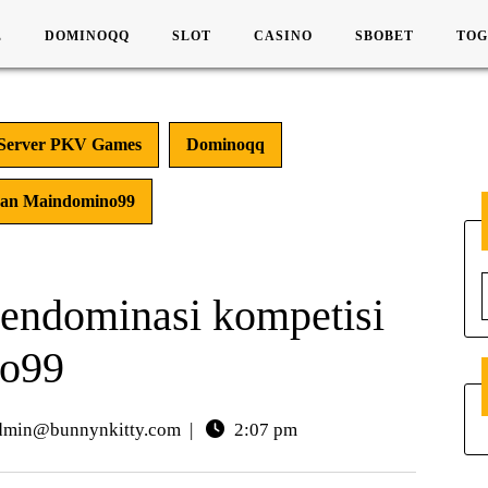
E
DOMINOQQ
SLOT
CASINO
SBOBET
TOG
r Server PKV Games
Dominoqq
ngan Maindomino99
mendominasi kompetisi
no99
dmin@bunnynkitty.com
|
2:07 pm