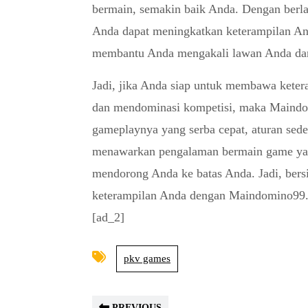
bermain, semakin baik Anda. Dengan berlati
Anda dapat meningkatkan keterampilan An
membantu Anda mengakali lawan Anda dan
Jadi, jika Anda siap untuk membawa keter
dan mendominasi kompetisi, maka Maindo
gameplaynya yang serba cepat, aturan sed
menawarkan pengalaman bermain game ya
mendorong Anda ke batas Anda. Jadi, ber
keterampilan Anda dengan Maindomino99
[ad_2]
pkv games
PREVIOUS