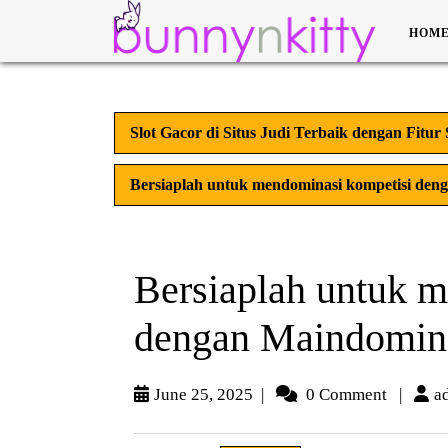
HOM
Slot Gacor di Situs Judi Terbaik dengan Fitu
Bersiaplah untuk mendominasi kompetisi de
Bersiaplah untuk 
dengan Maindomi
June 25, 2025
|
0 Comment
|
a