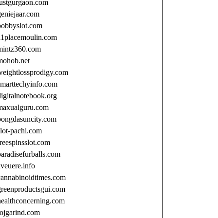
lustgurgaon.com
geniejaar.com
bobbyslot.com
11placemoulin.com
mintz360.com
mohob.net
weightlossprodigy.com
smarttechyinfo.com
digitalnotebook.org
maxualguru.com
bongdasuncity.com
slot-pachi.com
freespinsslot.com
paradisefurballs.com
aveuere.info
cannabinoidtimes.com
greenproductsgui.com
healthconcerning.com
rojgarind.com