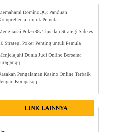
Memahami DominoQQ: Panduan
Komprehensif untuk Pemula
Menguasai Poker88: Tips dan Strategi Sukses
10 Strategi Poker Penting untuk Pemula
Menjelajahi Dunia Judi Online Bersama
Juraganqq
Rasakan Pengalaman Kasino Online Terbaik
dengan Kompasqq
LINK LAINNYA