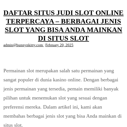
DAFTAR SITUS JUDI SLOT ONLINE
TERPERCAYA – BERBAGAI JENIS
SLOT YANG BISA ANDA MAINKAN
DI SITUS SLOT
admin@bunnynkitty.com
|
February 20, 2025
Permainan slot merupakan salah satu permainan yang
sangat populer di dunia kasino online. Dengan berbagai
jenis permainan yang tersedia, pemain memiliki banyak
pilihan untuk menemukan slot yang sesuai dengan
preferensi mereka. Dalam artikel ini, kami akan
membahas berbagai jenis slot yang bisa Anda mainkan di
situs slot.