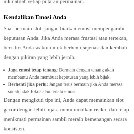
nikmatilah setiap putaran permainan.
Kendalikan Emosi Anda
Saat bermain slot, jangan biarkan emosi mempengaruhi
keputusan Anda. Jika Anda merasa frustasi atau tertekan,
beri diri Anda waktu untuk berhenti sejenak dan kembali
dengan pikiran yang lebih jernih.
Jaga emosi tetap tenang
: Bermain dengan tenang akan
membantu Anda membuat keputusan yang lebih bijak.
Berhenti jika perlu
: Jangan terus bermain jika Anda merasa
sudah tidak fokus atau terlalu emosi.
Dengan mengikuti tips ini, Anda dapat memainkan slot
gacor dengan lebih bijak, meminimalkan risiko, dan tetap
menikmati permainan sambil meraih kemenangan secara
konsisten.