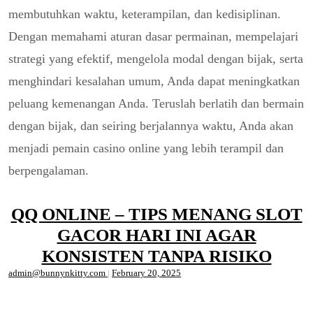
membutuhkan waktu, keterampilan, dan kedisiplinan.
Dengan memahami aturan dasar permainan, mempelajari
strategi yang efektif, mengelola modal dengan bijak, serta
menghindari kesalahan umum, Anda dapat meningkatkan
peluang kemenangan Anda. Teruslah berlatih dan bermain
dengan bijak, dan seiring berjalannya waktu, Anda akan
menjadi pemain casino online yang lebih terampil dan
berpengalaman.
QQ ONLINE – TIPS MENANG SLOT
GACOR HARI INI AGAR
KONSISTEN TANPA RISIKO
admin@bunnynkitty.com
|
February 20, 2025