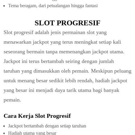
Tema beragam, dari petualangan hingga fantasi
SLOT PROGRESIF
Slot progresif adalah jenis permainan slot yang
menawarkan jackpot yang terus meningkat setiap kali
seseorang bermain tanpa memenangkan jackpot utama.
Jackpot ini terus bertambah seiring dengan jumlah
taruhan yang dimasukkan oleh pemain. Meskipun peluang
untuk menang besar sedikit lebih rendah, hadiah jackpot
yang besar ini menjadi daya tarik utama bagi banyak
pemain.
Cara Kerja Slot Progresif
Jackpot bertambah dengan setiap taruhan
Hadiah utama yang besar