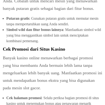
Anda. Cobalah untuk mencari mesin yang menawarkan
banyak putaran gratis sebagai bagian dari fitur bonus.
Putaran gratis
: Gunakan putaran gratis untuk memutar mesin
tanpa mempertaruhkan uang Anda sendiri.
Simbol wild dan fitur bonus lainnya
: Manfaatkan simbol wild
yang bisa menggantikan simbol lain untuk menciptakan
kombinasi pemenang.
Cek Promosi dari Situs Kasino
Banyak kasino online menawarkan berbagai promosi
yang bisa membantu Anda bermain lebih lama tanpa
mengeluarkan lebih banyak uang. Manfaatkan promosi ini
untuk mendapatkan bonus ekstra yang bisa digunakan
pada mesin slot gacor.
Cek halaman promosi
: Selalu periksa bagian promosi di situs
kasino untuk menemukan bonus atau penawaran menarik