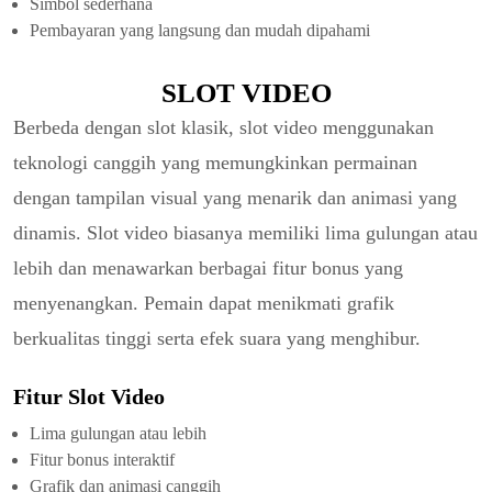
Simbol sederhana
Pembayaran yang langsung dan mudah dipahami
SLOT VIDEO
Berbeda dengan slot klasik, slot video menggunakan
teknologi canggih yang memungkinkan permainan
dengan tampilan visual yang menarik dan animasi yang
dinamis. Slot video biasanya memiliki lima gulungan atau
lebih dan menawarkan berbagai fitur bonus yang
menyenangkan. Pemain dapat menikmati grafik
berkualitas tinggi serta efek suara yang menghibur.
Fitur Slot Video
Lima gulungan atau lebih
Fitur bonus interaktif
Grafik dan animasi canggih