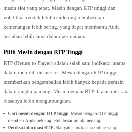
mesin slot yang tepat. Mesin dengan RTP tinggi dan
volatilitas rendah lebih cenderung memberikan
kemenangan lebih sering, yang dapat membantu Anda
bertahan lebih lama dalam permainan.
Pilih Mesin dengan RTP Tinggi
RTP (Return to Player) adalah salah satu indikator utama
dalam memilih mesin slot. Mesin dengan RTP tinggi
memberikan pengembalian lebih banyak kepada pemain
dalam jangka panjang. Mesin dengan RTP di atas rata-rata
biasanya lebih menguntungkan.
Cari mesin dengan RTP tinggi
: Mesin dengan RTP tinggi
memberi Anda peluang lebih besar untuk menang.
Periksa informasi RTP
: Banyak situs kasino online yang