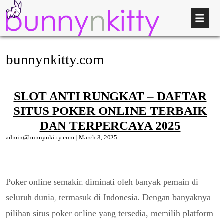
bunnynkitty.com
SLOT ANTI RUNGKAT – DAFTAR
SITUS POKER ONLINE TERBAIK
DAN TERPERCAYA 2025
admin@bunnynkitty.com
|
March 3, 2025
Poker online semakin diminati oleh banyak pemain di
seluruh dunia, termasuk di Indonesia. Dengan banyaknya
pilihan situs poker online yang tersedia, memilih platform