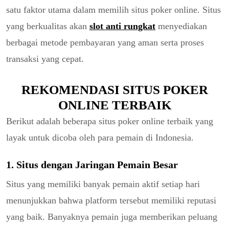
satu faktor utama dalam memilih situs poker online. Situs
yang berkualitas akan
slot anti rungkat
menyediakan
berbagai metode pembayaran yang aman serta proses
transaksi yang cepat.
REKOMENDASI SITUS POKER
ONLINE TERBAIK
Berikut adalah beberapa situs poker online terbaik yang
layak untuk dicoba oleh para pemain di Indonesia.
1. Situs dengan Jaringan Pemain Besar
Situs yang memiliki banyak pemain aktif setiap hari
menunjukkan bahwa platform tersebut memiliki reputasi
yang baik. Banyaknya pemain juga memberikan peluang