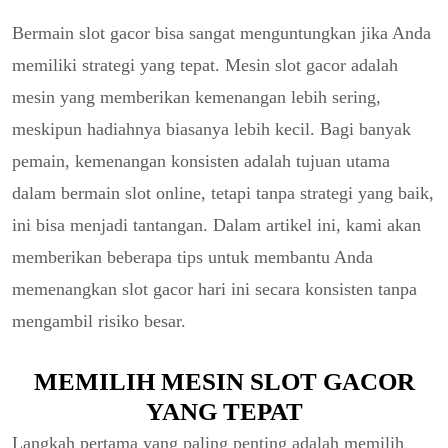
Bermain slot gacor bisa sangat menguntungkan jika Anda
memiliki strategi yang tepat. Mesin slot gacor adalah
mesin yang memberikan kemenangan lebih sering,
meskipun hadiahnya biasanya lebih kecil. Bagi banyak
pemain, kemenangan konsisten adalah tujuan utama
dalam bermain slot online, tetapi tanpa strategi yang baik,
ini bisa menjadi tantangan. Dalam artikel ini, kami akan
memberikan beberapa tips untuk membantu Anda
memenangkan slot gacor hari ini secara konsisten tanpa
mengambil risiko besar.
MEMILIH MESIN SLOT GACOR
YANG TEPAT
Langkah pertama yang paling penting adalah memilih