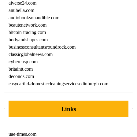
aiverse24.com
anubella.com
audiobooksonaudible.com
beautenetwork.com
bitcoin-tracing.com
bodyandshapes.com
businessconsultantsroundrock.com
classicglobalnews.com
cybercusp.com
britaintt.com
deconds.com
easycartltd-domesticcleaningservicesedinburgh.com
Links
uae-times.com