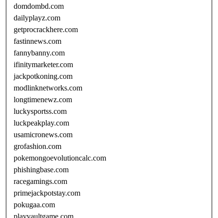
domdombd.com
dailyplayz.com
getprocrackhere.com
fastinnews.com
fannybanny.com
ifinitymarketer.com
jackpotkoning.com
modlinknetworks.com
longtimenewz.com
luckysportss.com
luckpeakplay.com
usamicronews.com
grofashion.com
pokemongoevolutioncalc.com
phishingbase.com
racegamings.com
primejackpotstay.com
pokugaa.com
playvaultgame.com