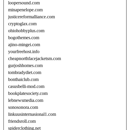
loopersound.com
minapenelope.com
justicereformalliance.com
cryptoglax.com
ohiohobbyplus.com
bogothemes.com
ajino-mingei.com
yourfreehost.info
cheapnorthfacejacketsm.com
gurjoshhomes.com
tombradydiet.com
bonthaiclub.com
casusbelli-mod.com
bookplatesociety.com
lebnewsmedia.com
sonosonora.com
linkuusinternasional1.com
friendsroll.com
spiderclothing.net