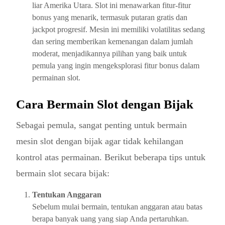
liar Amerika Utara. Slot ini menawarkan fitur-fitur
bonus yang menarik, termasuk putaran gratis dan
jackpot progresif. Mesin ini memiliki volatilitas sedang
dan sering memberikan kemenangan dalam jumlah
moderat, menjadikannya pilihan yang baik untuk
pemula yang ingin mengeksplorasi fitur bonus dalam
permainan slot.
Cara Bermain Slot dengan Bijak
Sebagai pemula, sangat penting untuk bermain
mesin slot dengan bijak agar tidak kehilangan
kontrol atas permainan. Berikut beberapa tips untuk
bermain slot secara bijak:
Tentukan Anggaran
Sebelum mulai bermain, tentukan anggaran atau batas
berapa banyak uang yang siap Anda pertaruhkan.