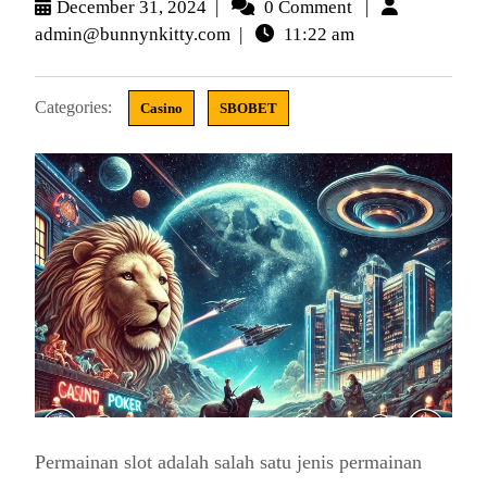
December 31, 2024
|
0 Comment
|
admin@bunnynkitty.com
|
11:22 am
Categories:
Casino
SBOBET
Permainan slot adalah salah satu jenis permainan