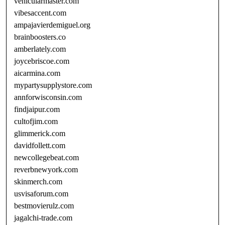
vehicularmaster.com
vibesaccent.com
ampajavierdemiguel.org
brainboosters.co
amberlately.com
joycebriscoe.com
aicarmina.com
mypartysupplystore.com
annforwisconsin.com
findjaipur.com
cultofjim.com
glimmerick.com
davidfollett.com
newcollegebeat.com
reverbnewyork.com
skinmerch.com
usvisaforum.com
bestmovierulz.com
jagalchi-trade.com