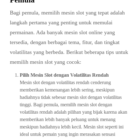
Bagi pemula, memilih mesin slot yang tepat adalah
langkah pertama yang penting untuk memulai
permainan. Ada banyak mesin slot online yang
tersedia, dengan berbagai tema, fitur, dan tingkat
volatilitas yang berbeda. Berikut beberapa tips untuk
memilih mesin slot yang cocok:
Pilih Mesin Slot dengan Volatilitas Rendah
Mesin slot dengan volatilitas rendah cenderung
memberikan kemenangan lebih sering, meskipun
hadiahnya tidak sebesar mesin slot dengan volatilitas
tinggi. Bagi pemula, memilih mesin slot dengan
volatilitas rendah adalah pilihan yang bijak karena akan
memberikan lebih banyak peluang untuk menang
meskipun hadiahnya lebih kecil. Mesin slot seperti ini
ideal untuk pemain yang ingin merasakan sensasi