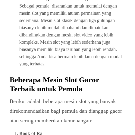
Sebagai pemula, disarankan untuk memulai dengan
mesin slot yang memiliki aturan permainan yang
sederhana. Mesin slot klasik dengan tiga gulungan
biasanya lebih mudah dipahami dan dimainkan
dibandingkan dengan mesin slot video yang lebih
kompleks. Mesin slot yang lebih sederhana juga
biasanya memiliki biaya taruhan yang lebih rendah,
sehingga Anda bisa bermain lebih lama dengan modal
yang terbatas.
Beberapa Mesin Slot Gacor
Terbaik untuk Pemula
Berikut adalah beberapa mesin slot yang banyak
direkomendasikan bagi pemula dan dianggap gacor
atau sering memberikan kemenangan:
Book of Ra