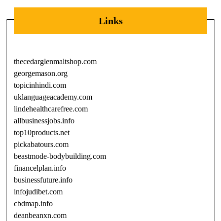
Links
thecedarglenmaltshop.com
georgemason.org
topicinhindi.com
uklanguageacademy.com
lindehealthcarefree.com
allbusinessjobs.info
top10products.net
pickabatours.com
beastmode-bodybuilding.com
financelplan.info
businessfuture.info
infojudibet.com
cbdmap.info
deanbeanxn.com