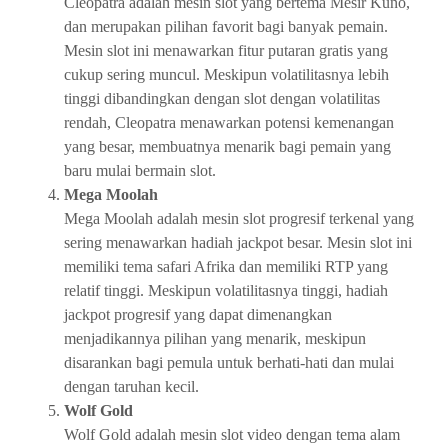
Cleopatra adalah mesin slot yang bertema Mesir Kuno,
dan merupakan pilihan favorit bagi banyak pemain.
Mesin slot ini menawarkan fitur putaran gratis yang
cukup sering muncul. Meskipun volatilitasnya lebih
tinggi dibandingkan dengan slot dengan volatilitas
rendah, Cleopatra menawarkan potensi kemenangan
yang besar, membuatnya menarik bagi pemain yang
baru mulai bermain slot.
Mega Moolah
Mega Moolah adalah mesin slot progresif terkenal yang
sering menawarkan hadiah jackpot besar. Mesin slot ini
memiliki tema safari Afrika dan memiliki RTP yang
relatif tinggi. Meskipun volatilitasnya tinggi, hadiah
jackpot progresif yang dapat dimenangkan
menjadikannya pilihan yang menarik, meskipun
disarankan bagi pemula untuk berhati-hati dan mulai
dengan taruhan kecil.
Wolf Gold
Wolf Gold adalah mesin slot video dengan tema alam