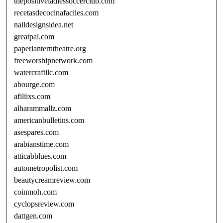
thepositiveladiessoccerclub.com
recetasdecocinafaciles.com
naildesignsidea.net
greatpai.com
paperlanterntheatre.org
freeworshipnetwork.com
watercraftllc.com
abourge.com
afiliixs.com
alharammallz.com
americanbulletins.com
asespares.com
arabianstime.com
atticabblues.com
autometropolist.com
beautycreamreview.com
coinmoh.com
cyclopsreview.com
dattgen.com