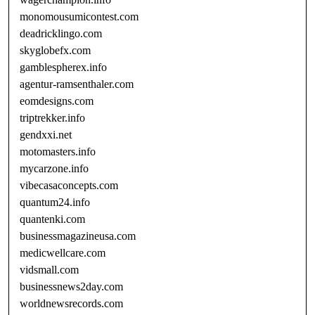
monomousumicontest.com
deadricklingo.com
skyglobefx.com
gamblespherex.info
agentur-ramsenthaler.com
eomdesigns.com
triptrekker.info
gendxxi.net
motomasters.info
mycarzone.info
vibecasaconcepts.com
quantum24.info
quantenki.com
businessmagazineusa.com
medicwellcare.com
vidsmall.com
businessnews2day.com
worldnewsrecords.com