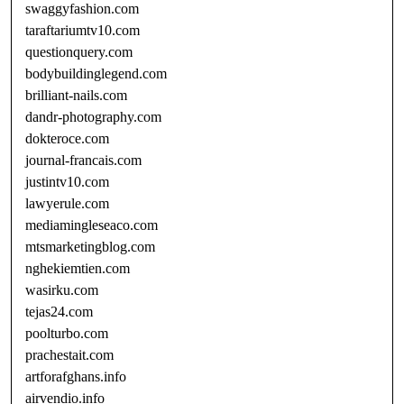
swaggyfashion.com
taraftariumtv10.com
questionquery.com
bodybuildinglegend.com
brilliant-nails.com
dandr-photography.com
dokteroce.com
journal-francais.com
justintv10.com
lawyerule.com
mediamingleseaco.com
mtsmarketingblog.com
nghekiemtien.com
wasirku.com
tejas24.com
poolturbo.com
prachestait.com
artforafghans.info
airvendio.info