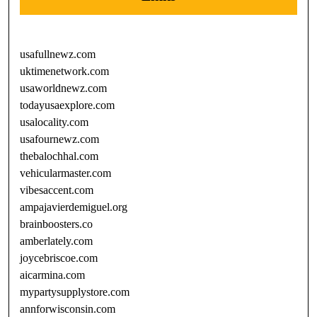
usafullnewz.com
uktimenetwork.com
usaworldnewz.com
todayusaexplore.com
usalocality.com
usafournewz.com
thebalochhal.com
vehicularmaster.com
vibesaccent.com
ampajavierdemiguel.org
brainboosters.co
amberlately.com
joycebriscoe.com
aicarmina.com
mypartysupplystore.com
annforwisconsin.com