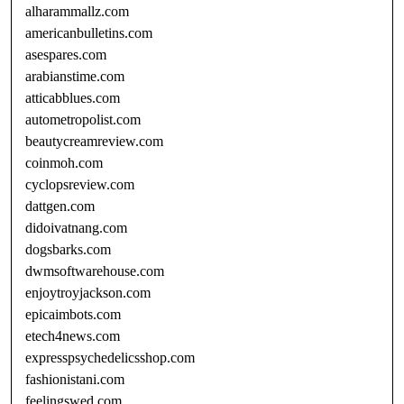
alharammallz.com
americanbulletins.com
asespares.com
arabianstime.com
atticabblues.com
autometropolist.com
beautycreamreview.com
coinmoh.com
cyclopsreview.com
dattgen.com
didoivatnang.com
dogsbarks.com
dwmsoftwarehouse.com
enjoytroyjackson.com
epicaimbots.com
etech4news.com
expresspsychedelicsshop.com
fashionistani.com
feelingswed.com