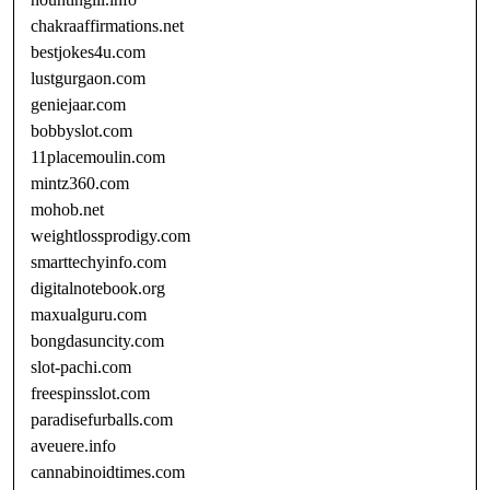
chakraaffirmations.net
bestjokes4u.com
lustgurgaon.com
geniejaar.com
bobbyslot.com
11placemoulin.com
mintz360.com
mohob.net
weightlossprodigy.com
smarttechyinfo.com
digitalnotebook.org
maxualguru.com
bongdasuncity.com
slot-pachi.com
freespinsslot.com
paradisefurballs.com
aveuere.info
cannabinoidtimes.com