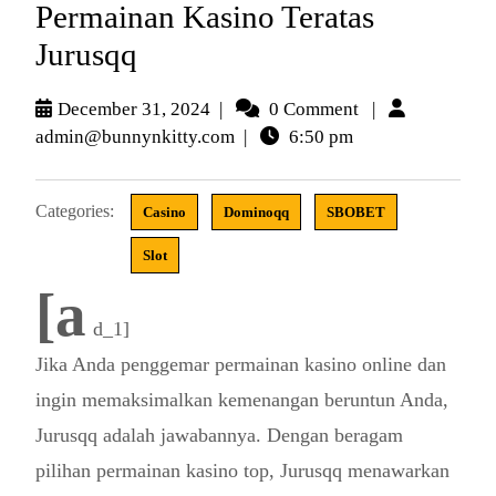
Permainan Kasino Teratas
Jurusqq
December 31, 2024
|
0 Comment
|
admin@bunnynkitty.com
|
6:50 pm
Categories:
Casino
Dominoqq
SBOBET
Slot
[a
d_1]
Jika Anda penggemar permainan kasino online dan
ingin memaksimalkan kemenangan beruntun Anda,
Jurusqq adalah jawabannya. Dengan beragam
pilihan permainan kasino top, Jurusqq menawarkan