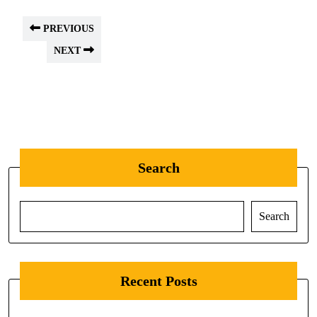
PREVIOUS
NEXT
Search
Search
Recent Posts