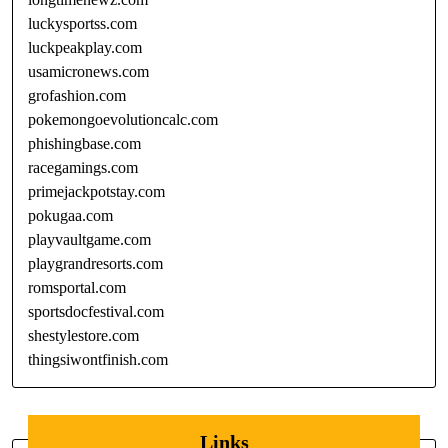
luckysportss.com
luckpeakplay.com
usamicronews.com
grofashion.com
pokemongoevolutioncalc.com
phishingbase.com
racegamings.com
primejackpotstay.com
pokugaa.com
playvaultgame.com
playgrandresorts.com
romsportal.com
sportsdocfestival.com
shestylestore.com
thingsiwontfinish.com
Links