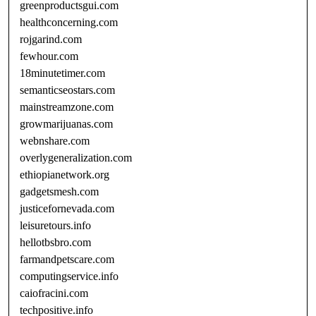
greenproductsgui.com
healthconcerning.com
rojgarind.com
fewhour.com
18minutetimer.com
semanticseostars.com
mainstreamzone.com
growmarijuanas.com
webnshare.com
overlygeneralization.com
ethiopianetwork.org
gadgetsmesh.com
justicefornevada.com
leisuretours.info
hellotbsbro.com
farmandpetscare.com
computingservice.info
caiofracini.com
techpositive.info