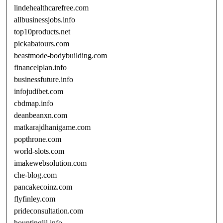
lindehealthcarefree.com
allbusinessjobs.info
top10products.net
pickabatours.com
beastmode-bodybuilding.com
financelplan.info
businessfuture.info
infojudibet.com
cbdmap.info
deanbeanxn.com
matkarajdhanigame.com
popthrone.com
world-slots.com
imakewebsolution.com
che-blog.com
pancakecoinz.com
flyfinley.com
prideconsultation.com
hountinglil.info