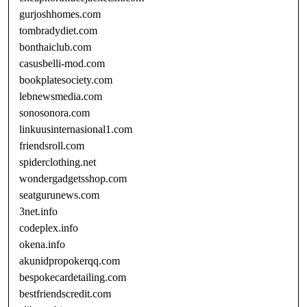
gurjoshhomes.com
tombradydiet.com
bonthaiclub.com
casusbelli-mod.com
bookplatesociety.com
lebnewsmedia.com
sonosonora.com
linkuusinternasional1.com
friendsroll.com
spiderclothing.net
wondergadgetsshop.com
seatgurunews.com
3net.info
codeplex.info
okena.info
akunidpropokerqq.com
bespokecardetailing.com
bestfriendscredit.com