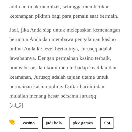
adil dan tidak memihak, sehingga memberikan
ketenangan pikiran bagi para pemain saat bermain.
Jadi, jika Anda siap untuk melepaskan kemenangan
beruntun Anda dan membawa pengalaman kasino
online Anda ke level berikutnya, Jurusqq adalah
jawabannya. Dengan permainan kasino terbaik,
bonus besar, dan komitmen terhadap keadilan dan
keamanan, Jurusqq adalah tujuan utama untuk
permainan kasino online. Daftar hari ini dan
mulailah menang besar bersama Jurusqq!
[ad_2]
casino
judi bola
pkv games
slot