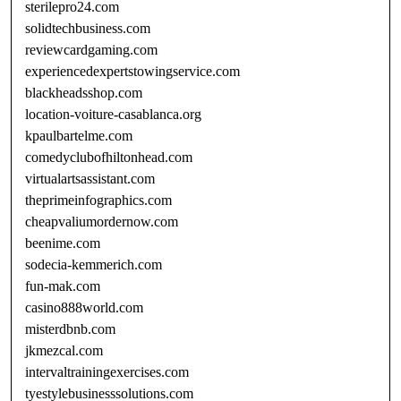
sterilepro24.com
solidtechbusiness.com
reviewcardgaming.com
experiencedexpertstowingservice.com
blackheadsshop.com
location-voiture-casablanca.org
kpaulbartelme.com
comedyclubofhiltonhead.com
virtualartsassistant.com
theprimeinfographics.com
cheapvaliumordernow.com
beenime.com
sodecia-kemmerich.com
fun-mak.com
casino888world.com
misterdbnb.com
jkmezcal.com
intervaltrainingexercises.com
tyestylebusinesssolutions.com