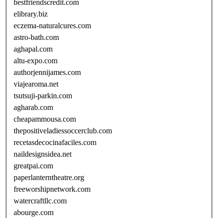
bestfriendscredit.com
elibrary.biz
eczema-naturalcures.com
astro-bath.com
aghapal.com
altu-expo.com
authorjennijames.com
viajearoma.net
tsutsuji-parkin.com
agharab.com
cheapammousa.com
thepositiveladiessoccerclub.com
recetasdecocinafaciles.com
naildesignsidea.net
greatpai.com
paperlanterntheatre.org
freeworshipnetwork.com
watercraftllc.com
abourge.com