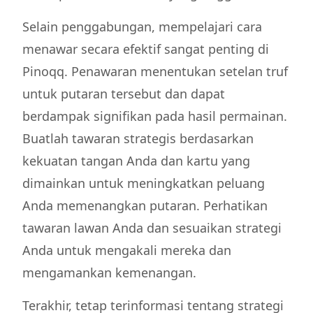
Selain penggabungan, mempelajari cara
menawar secara efektif sangat penting di
Pinoqq. Penawaran menentukan setelan truf
untuk putaran tersebut dan dapat
berdampak signifikan pada hasil permainan.
Buatlah tawaran strategis berdasarkan
kekuatan tangan Anda dan kartu yang
dimainkan untuk meningkatkan peluang
Anda memenangkan putaran. Perhatikan
tawaran lawan Anda dan sesuaikan strategi
Anda untuk mengakali mereka dan
mengamankan kemenangan.
Terakhir, tetap terinformasi tentang strategi