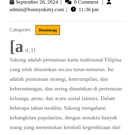
September 26, 2024
|
0 Comment
|
admin@bunnynkitty.com
|
11:36 pm
Categories:
Dominoqq
[a
d_1]
Sakong adalah permainan kartu tradisional Filipina
yang telah dimainkan secara turun-temurun. Ini
adalah permainan strategi, keterampilan, dan
keberuntungan, dan sering dimainkan di pertemuan
keluarga, pesta, dan acara sosial lainnya. Dalam
beberapa tahun terakhir, Sakong mengalami
kebangkitan popularitas, dengan semakin banyak
orang yang menemukan kembali kegembiraan dari