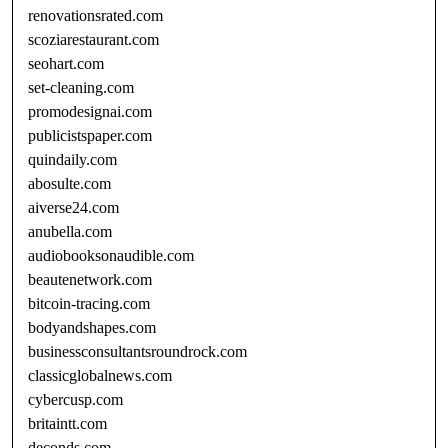
renovationsrated.com
scoziarestaurant.com
seohart.com
set-cleaning.com
promodesignai.com
publicistspaper.com
quindaily.com
abosulte.com
aiverse24.com
anubella.com
audiobooksonaudible.com
beautenetwork.com
bitcoin-tracing.com
bodyandshapes.com
businessconsultantsroundrock.com
classicglobalnews.com
cybercusp.com
britaintt.com
deconds.com