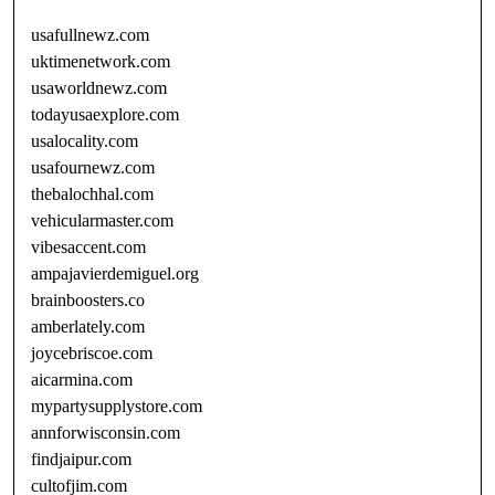
usafullnewz.com
uktimenetwork.com
usaworldnewz.com
todayusaexplore.com
usalocality.com
usafournewz.com
thebalochhal.com
vehicularmaster.com
vibesaccent.com
ampajavierdemiguel.org
brainboosters.co
amberlately.com
joycebriscoe.com
aicarmina.com
mypartysupplystore.com
annforwisconsin.com
findjaipur.com
cultofjim.com