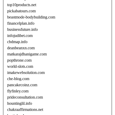
top10products.net
pickabatours.com
beastmode-bodybuilding.com
financelplan.info
businessfuture.info
infojudibet.com
cbdmap.info
deanbeanxn.com
matkarajdhanigame.com
popthrone.com
world-slots.com
imakewebsolution.com
che-blog.com
pancakecoinz.com
flyfinley.com
prideconsultation.com
hountinglil.info
chakraaffirmations.net