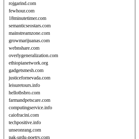
rojgarind.com
fewhour.com
18minutetimer.com
semanticseostars.com
mainstreamzone.com
growmarijuanas.com
webnshare.com
overlygeneralization.com
ethiopianetwork.org
gadgetsmesh.com
justicefornevada.com
leisuretours.info
hellotbsbro.com
farmandpetscare.com
computingservice.info
caiofracini.com
techpositive.info
unseonrang.com
pak-urdu-poetry.com