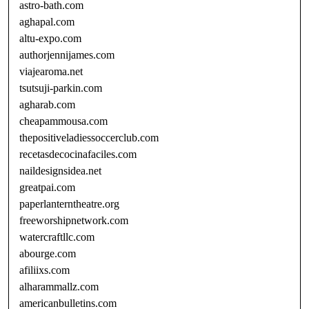
astro-bath.com
aghapal.com
altu-expo.com
authorjennijames.com
viajearoma.net
tsutsuji-parkin.com
agharab.com
cheapammousa.com
thepositiveladiessoccerclub.com
recetasdecocinafaciles.com
naildesignsidea.net
greatpai.com
paperlanterntheatre.org
freeworshipnetwork.com
watercraftllc.com
abourge.com
afiliixs.com
alharammallz.com
americanbulletins.com