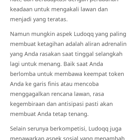
keadaan untuk mengakali lawan dan
menjadi yang teratas.
Namun mungkin aspek Ludoqq yang paling
membuat ketagihan adalah aliran adrenalin
yang Anda rasakan saat tinggal selangkah
lagi untuk menang. Baik saat Anda
berlomba untuk membawa keempat token
Anda ke garis finis atau mencoba
menggagalkan rencana lawan, rasa
kegembiraan dan antisipasi pasti akan
membuat Anda tetap tenang.
Selain serunya berkompetisi, Ludoqq juga
menawarkan aspek sosial yang menambah