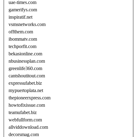
uae-times.com
gamerifys.com
inspiratif.net
vsmsnetworks.com
offthem.com
ibommatv.com
techporfit.com
bekasionline.com
nbusinessplan.com
greenlife360.com
cantshoutitout.com
expressufabet.biz
mypuertoplata.net
thepioneerxpress.com
howtofixissue.com
teamufabet.biz
webfullform.com
allviddownload.com
decorsmag.com