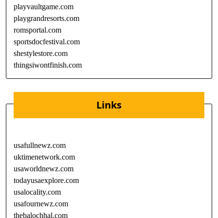
playvaultgame.com
playgrandresorts.com
romsportal.com
sportsdocfestival.com
shestylestore.com
thingsiwontfinish.com
Links
usafullnewz.com
uktimenetwork.com
usaworldnewz.com
todayusaexplore.com
usalocality.com
usafournewz.com
thebalochhal.com