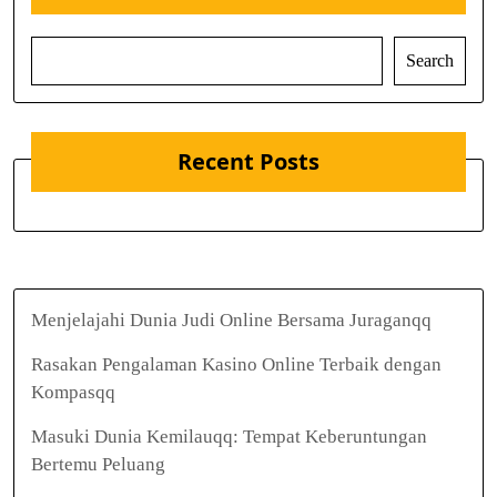
Search
Recent Posts
Menjelajahi Dunia Judi Online Bersama Juraganqq
Rasakan Pengalaman Kasino Online Terbaik dengan
Kompasqq
Masuki Dunia Kemilauqq: Tempat Keberuntungan
Bertemu Peluang