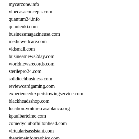
mycarzone.info
vibecasaconcepts.com
quantum24.info
quantenki.com
businessmagazineusa.com
medicwellcare.com
vidsmall.com
businessnews2day.com
worldnewsrecords.com
sterilepro24.com
solidtechbusiness.com
reviewcardgaming.com
experiencedexpertstowingservice.com
blackheadsshop.com
location-voiture-casablanca.org
kpaulbartelme.com
comedyclubofhiltonhead.com
virtualartsassistant.com
theprimeinfographics.com