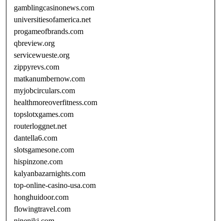
gamblingcasinonews.com
universitiesofamerica.net
progameofbrands.com
qbreview.org
servicewueste.org
zippyrevs.com
matkanumbernow.com
myjobcirculars.com
healthmoreoverfitness.com
topslotxgames.com
routerloggnet.net
dantella6.com
slotsgamesone.com
hispinzone.com
kalyanbazarnights.com
top-online-casino-usa.com
honghuidoor.com
flowingtravel.com
nineniki.com