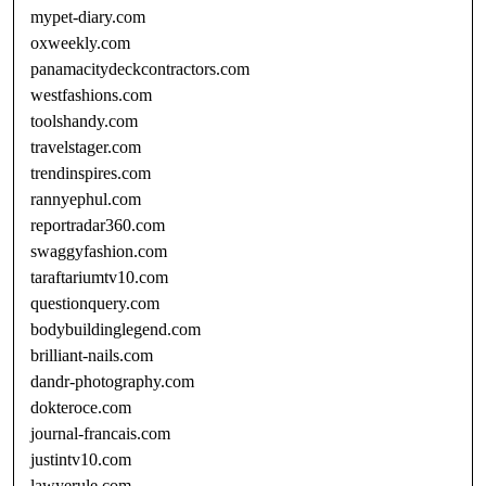
mypet-diary.com
oxweekly.com
panamacitydeckcontractors.com
westfashions.com
toolshandy.com
travelstager.com
trendinspires.com
rannyephul.com
reportradar360.com
swaggyfashion.com
taraftariumtv10.com
questionquery.com
bodybuildinglegend.com
brilliant-nails.com
dandr-photography.com
dokteroce.com
journal-francais.com
justintv10.com
lawyerule.com