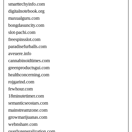
smarttechyinfo.com
digitalnotebook.org
maxualguru.com
bongdasuncity.com
slot-pachi.com
freespinsslot.com
paradisefurballs.com
aveuere.info
cannabinoidtimes.com
greenproductsgui.com
healthconcerning.com
rojgarind.com
fewhour.com
18minutetimer.com
semanticseostars.com
mainstreamzone.com
growmarijuanas.com
webnshare.com
overlygeneralization.com