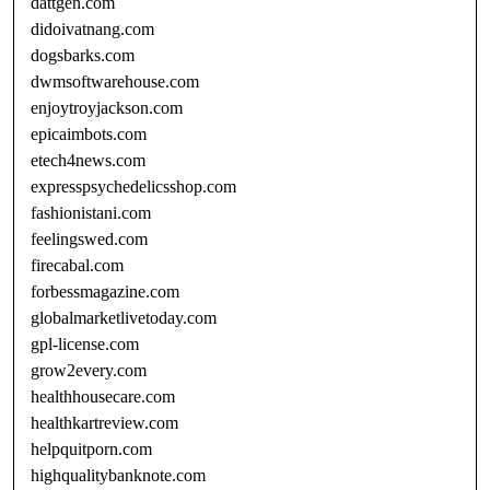
dattgen.com
didoivatnang.com
dogsbarks.com
dwmsoftwarehouse.com
enjoytroyjackson.com
epicaimbots.com
etech4news.com
expresspsychedelicsshop.com
fashionistani.com
feelingswed.com
firecabal.com
forbessmagazine.com
globalmarketlivetoday.com
gpl-license.com
grow2every.com
healthhousecare.com
healthkartreview.com
helpquitporn.com
highqualitybanknote.com