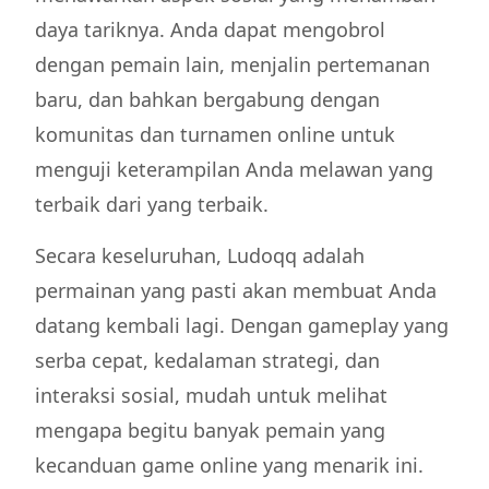
daya tariknya. Anda dapat mengobrol
dengan pemain lain, menjalin pertemanan
baru, dan bahkan bergabung dengan
komunitas dan turnamen online untuk
menguji keterampilan Anda melawan yang
terbaik dari yang terbaik.
Secara keseluruhan, Ludoqq adalah
permainan yang pasti akan membuat Anda
datang kembali lagi. Dengan gameplay yang
serba cepat, kedalaman strategi, dan
interaksi sosial, mudah untuk melihat
mengapa begitu banyak pemain yang
kecanduan game online yang menarik ini.