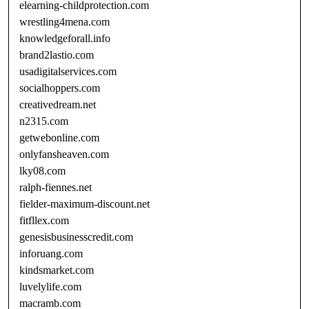
elearning-childprotection.com
wrestling4mena.com
knowledgeforall.info
brand2lastio.com
usadigitalservices.com
socialhoppers.com
creativedream.net
n2315.com
getwebonline.com
onlyfansheaven.com
lky08.com
ralph-fiennes.net
fielder-maximum-discount.net
fitfllex.com
genesisbusinesscredit.com
inforuang.com
kindsmarket.com
luvelylife.com
macramb.com