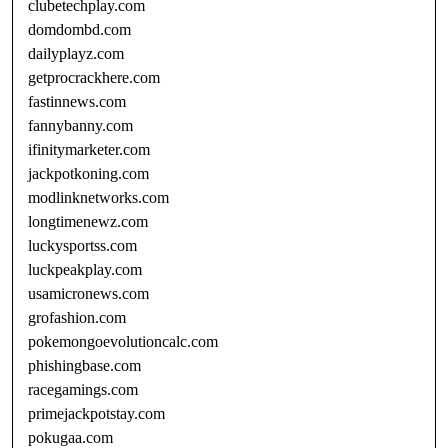
clubetechplay.com
domdombd.com
dailyplayz.com
getprocrackhere.com
fastinnews.com
fannybanny.com
ifinitymarketer.com
jackpotkoning.com
modlinknetworks.com
longtimenewz.com
luckysportss.com
luckpeakplay.com
usamicronews.com
grofashion.com
pokemongoevolutioncalc.com
phishingbase.com
racegamings.com
primejackpotstay.com
pokugaa.com