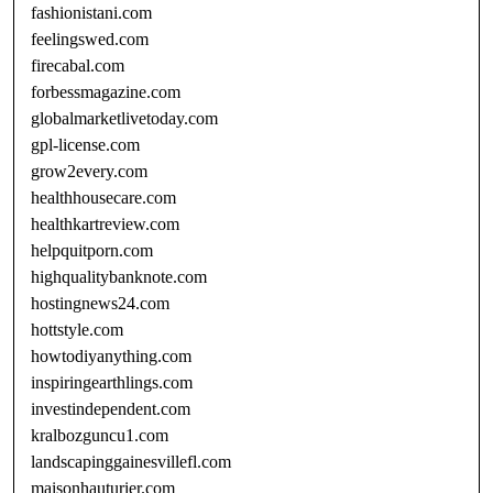
fashionistani.com
feelingswed.com
firecabal.com
forbessmagazine.com
globalmarketlivetoday.com
gpl-license.com
grow2every.com
healthhousecare.com
healthkartreview.com
helpquitporn.com
highqualitybanknote.com
hostingnews24.com
hottstyle.com
howtodiyanything.com
inspiringearthlings.com
investindependent.com
kralbozguncu1.com
landscapinggainesvillefl.com
maisonhauturier.com