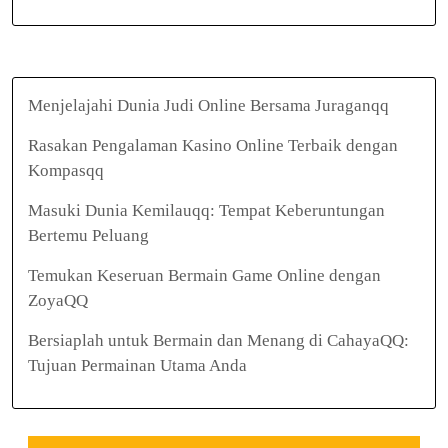
Menjelajahi Dunia Judi Online Bersama Juraganqq
Rasakan Pengalaman Kasino Online Terbaik dengan
Kompasqq
Masuki Dunia Kemilauqq: Tempat Keberuntungan
Bertemu Peluang
Temukan Keseruan Bermain Game Online dengan
ZoyaQQ
Bersiaplah untuk Bermain dan Menang di CahayaQQ:
Tujuan Permainan Utama Anda