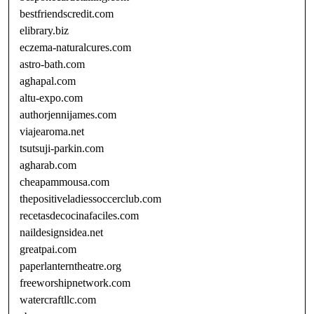
bestfriendscredit.com
elibrary.biz
eczema-naturalcures.com
astro-bath.com
aghapal.com
altu-expo.com
authorjennijames.com
viajearoma.net
tsutsuji-parkin.com
agharab.com
cheapammousa.com
thepositiveladiessoccerclub.com
recetasdecocinafaciles.com
naildesignsidea.net
greatpai.com
paperlanterntheatre.org
freeworshipnetwork.com
watercraftllc.com