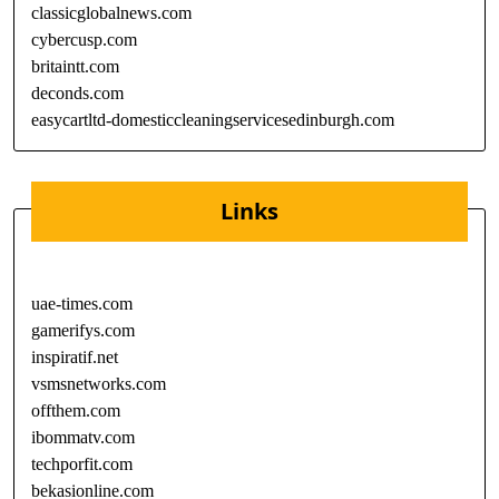
classicglobalnews.com
cybercusp.com
britaintt.com
deconds.com
easycartltd-domesticcleaningservicesedinburgh.com
Links
uae-times.com
gamerifys.com
inspiratif.net
vsmsnetworks.com
offthem.com
ibommatv.com
techporfit.com
bekasionline.com