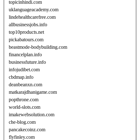
topicinhindi.com
uklanguageacademy.com
lindehealthcarefree.com
allbusinessjobs.info
top10products.net
pickabatours.com
beastmode-bodybuilding.com
financelplan.info
businessfuture.info
infojudibet.com
cbdmap.info
deanbeanxn.com
matkarajdhanigame.com
popthrone.com
world-slots.com
imakewebsolution.com
che-blog.com
pancakecoinz.com
flyfinley.com