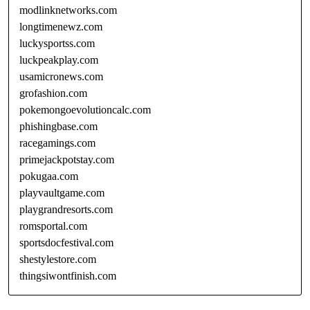
modlinknetworks.com
longtimenewz.com
luckysportss.com
luckpeakplay.com
usamicronews.com
grofashion.com
pokemongoevolutioncalc.com
phishingbase.com
racegamings.com
primejackpotstay.com
pokugaa.com
playvaultgame.com
playgrandresorts.com
romsportal.com
sportsdocfestival.com
shestylestore.com
thingsiwontfinish.com