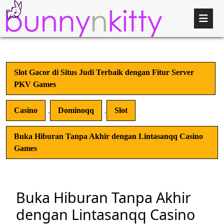
Slot Gacor di Situs Judi Terbaik dengan Fitur Server
PKV Games
Casino
,
Dominoqq
,
Slot
Buka Hiburan Tanpa Akhir dengan Lintasanqq Casino
Games
Buka Hiburan Tanpa Akhir
dengan Lintasanqq Casino