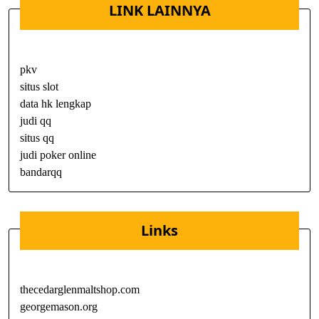
LINK LAINNYA
pkv
situs slot
data hk lengkap
judi qq
situs qq
judi poker online
bandarqq
Links
thecedarglenmaltshop.com
georgemason.org