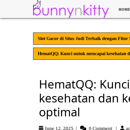
HOM
Slot Gacor di Situs Judi Terbaik dengan Fitu
HematQQ: Kunci untuk mencapai kesehatan da
HematQQ: Kunci
kesehatan dan k
optimal
June 12, 2025
|
0 Comment
|
a