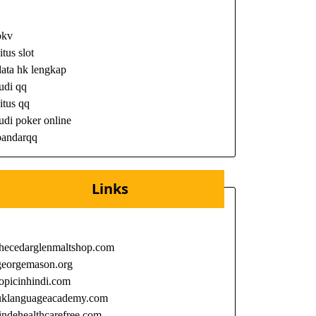
pkv
itus slot
data hk lengkap
judi qq
itus qq
judi poker online
bandarqq
Links
thecedarglenmaltshop.com
georgemason.org
topicinhindi.com
uklanguageacademy.com
lindehealthcarefree.com