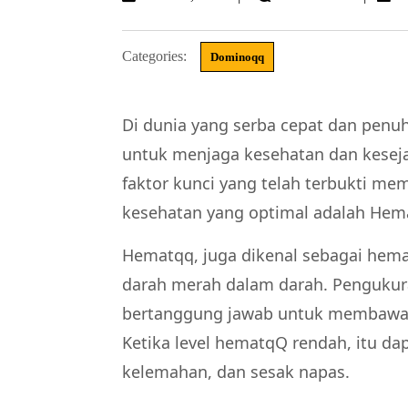
Categories:
Dominoqq
Di dunia yang serba cepat dan penuh
untuk menjaga kesehatan dan keseja
faktor kunci yang telah terbukti m
kesehatan yang optimal adalah Hem
Hematqq, juga dikenal sebagai hema
darah merah dalam darah. Pengukura
bertanggung jawab untuk membawa ok
Ketika level hematqQ rendah, itu da
kelemahan, dan sesak napas.