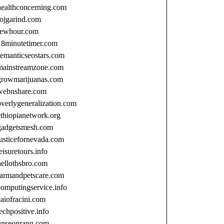
healthconcerning.com
rojgarind.com
fewhour.com
18minutetimer.com
semanticseostars.com
mainstreamzone.com
growmarijuanas.com
webnshare.com
overlygeneralization.com
ethiopianetwork.org
gadgetsmesh.com
justicefornevada.com
eisuretours.info
hellotbsbro.com
farmandpetscare.com
computingservice.info
caiofracini.com
techpositive.info
unseonrang.com