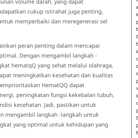
unan volume darah, yang dapat
patkan cukup istirahat juga penting,
ntuk memperbaiki dan meregenerasi sel
inkan peran penting dalam mencapai
optimal. Dengan mengambil langkah -
kat hematqQ yang sehat melalui olahraga,
du dapat meningkatkan kesehatan dan kualitas
Memprioritaskan HematQQ dapat
ergi, peningkatan fungsi kekebalan tubuh,
disi kesehatan. Jadi, pastikan untuk
 mengambil langkah -langkah untuk
gkat yang optimal untuk kehidupan yang