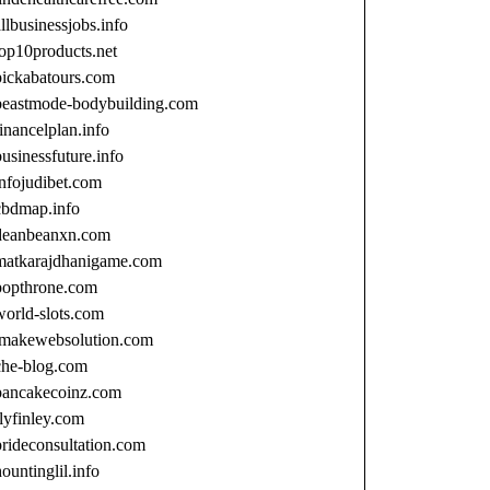
allbusinessjobs.info
top10products.net
pickabatours.com
beastmode-bodybuilding.com
financelplan.info
businessfuture.info
infojudibet.com
cbdmap.info
deanbeanxn.com
matkarajdhanigame.com
popthrone.com
world-slots.com
imakewebsolution.com
che-blog.com
pancakecoinz.com
flyfinley.com
prideconsultation.com
hountinglil.info