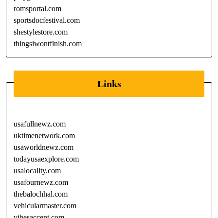
romsportal.com
sportsdocfestival.com
shestylestore.com
thingsiwontfinish.com
Links
usafullnewz.com
uktimenetwork.com
usaworldnewz.com
todayusaexplore.com
usalocality.com
usafournewz.com
thebalochhal.com
vehicularmaster.com
vibesaccent.com