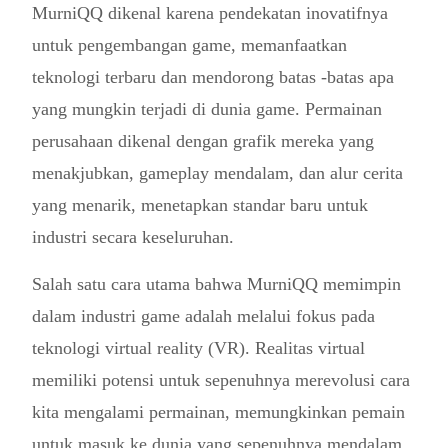
MurniQQ dikenal karena pendekatan inovatifnya
untuk pengembangan game, memanfaatkan
teknologi terbaru dan mendorong batas -batas apa
yang mungkin terjadi di dunia game. Permainan
perusahaan dikenal dengan grafik mereka yang
menakjubkan, gameplay mendalam, dan alur cerita
yang menarik, menetapkan standar baru untuk
industri secara keseluruhan.
Salah satu cara utama bahwa MurniQQ memimpin
dalam industri game adalah melalui fokus pada
teknologi virtual reality (VR). Realitas virtual
memiliki potensi untuk sepenuhnya merevolusi cara
kita mengalami permainan, memungkinkan pemain
untuk masuk ke dunia yang sepenuhnya mendalam