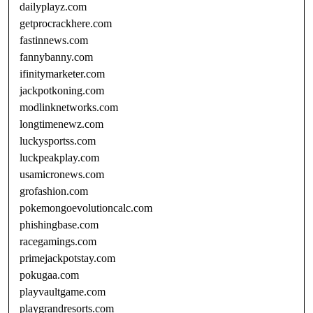
dailyplayz.com
getprocrackhere.com
fastinnews.com
fannybanny.com
ifinitymarketer.com
jackpotkoning.com
modlinknetworks.com
longtimenewz.com
luckysportss.com
luckpeakplay.com
usamicronews.com
grofashion.com
pokemongoevolutioncalc.com
phishingbase.com
racegamings.com
primejackpotstay.com
pokugaa.com
playvaultgame.com
playgrandresorts.com