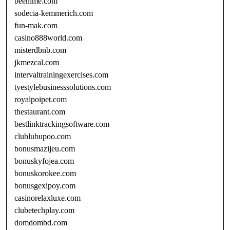
beenime.com
sodecia-kemmerich.com
fun-mak.com
casino888world.com
misterdbnb.com
jkmezcal.com
intervaltrainingexercises.com
tyestylebusinesssolutions.com
royalpoipet.com
thestaurant.com
bestlinktrackingsoftware.com
clublubupoo.com
bonusmazijeu.com
bonuskyfojea.com
bonuskorokee.com
bonusgexipoy.com
casinorelaxluxe.com
clubetechplay.com
domdombd.com