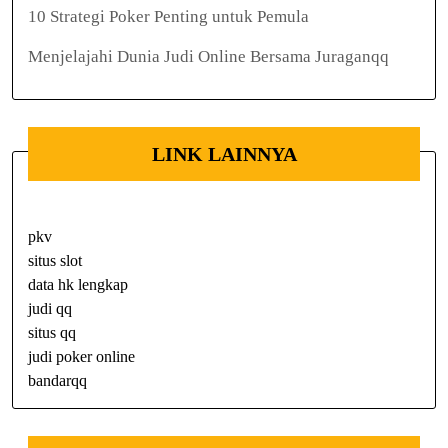
10 Strategi Poker Penting untuk Pemula
Menjelajahi Dunia Judi Online Bersama Juraganqq
LINK LAINNYA
pkv
situs slot
data hk lengkap
judi qq
situs qq
judi poker online
bandarqq