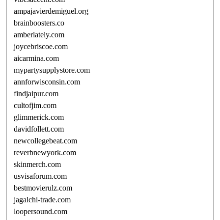
ampajavierdemiguel.org
brainboosters.co
amberlately.com
joycebriscoe.com
aicarmina.com
mypartysupplystore.com
annforwisconsin.com
findjaipur.com
cultofjim.com
glimmerick.com
davidfollett.com
newcollegebeat.com
reverbnewyork.com
skinmerch.com
usvisaforum.com
bestmovierulz.com
jagalchi-trade.com
loopersound.com