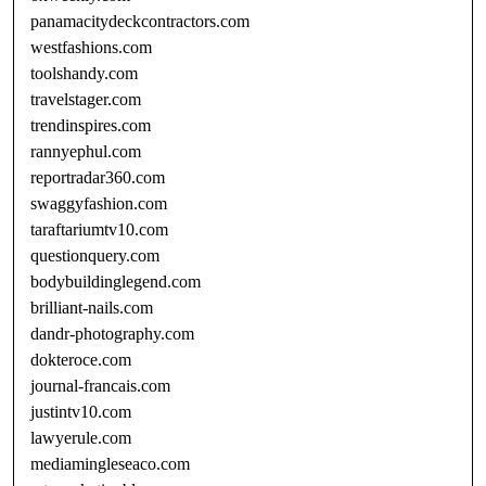
panamacitydeckcontractors.com
westfashions.com
toolshandy.com
travelstager.com
trendinspires.com
rannyephul.com
reportradar360.com
swaggyfashion.com
taraftariumtv10.com
questionquery.com
bodybuildinglegend.com
brilliant-nails.com
dandr-photography.com
dokteroce.com
journal-francais.com
justintv10.com
lawyerule.com
mediamingleseaco.com