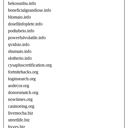
bekosunhu.info
beneficialgrandiose.info
blomaio.info
dosellinfoplete.info
podtubeio.info
powerfulvolatile.info
qvidsio.info
shumaio.info
slotherio.info
cysapluscertification.org
fortnitehacks.org
loginsearch.org
aodecor.org
donorsmatch.org
nowtimes.org
casinoeing.org
livemocha.biz
streetlife.biz
hyves.biz