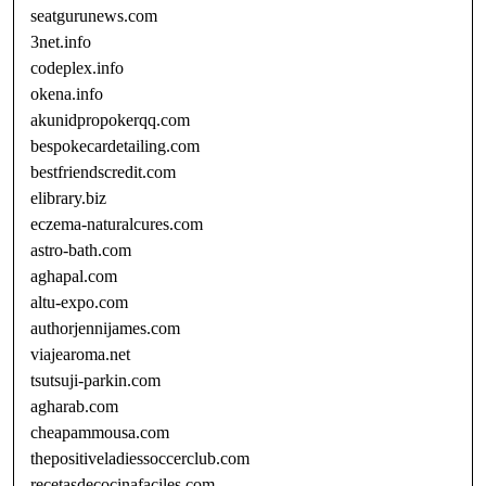
seatgurunews.com
3net.info
codeplex.info
okena.info
akunidpropokerqq.com
bespokecardetailing.com
bestfriendscredit.com
elibrary.biz
eczema-naturalcures.com
astro-bath.com
aghapal.com
altu-expo.com
authorjennijames.com
viajearoma.net
tsutsuji-parkin.com
agharab.com
cheapammousa.com
thepositiveladiessoccerclub.com
recetasdecocinafaciles.com