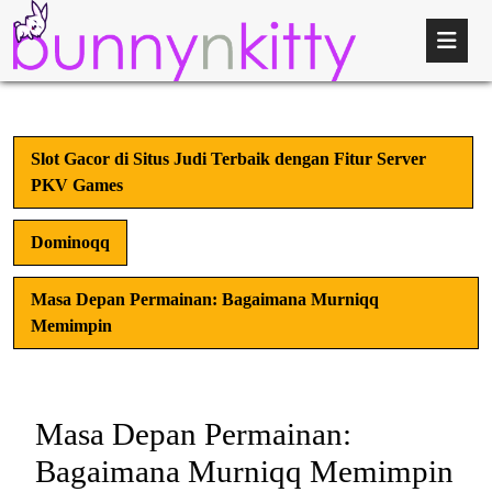
Slot Gacor di Situs Judi Terbaik dengan Fitur Server
PKV Games
Dominoqq
Masa Depan Permainan: Bagaimana Murniqq
Memimpin
Masa Depan Permainan:
Bagaimana Murniqq Memimpin