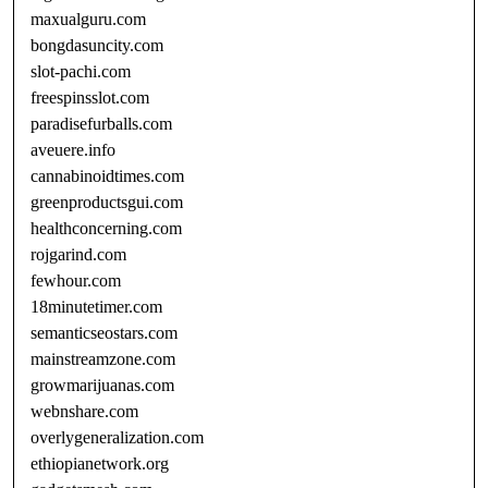
maxualguru.com
bongdasuncity.com
slot-pachi.com
freespinsslot.com
paradisefurballs.com
aveuere.info
cannabinoidtimes.com
greenproductsgui.com
healthconcerning.com
rojgarind.com
fewhour.com
18minutetimer.com
semanticseostars.com
mainstreamzone.com
growmarijuanas.com
webnshare.com
overlygeneralization.com
ethiopianetwork.org