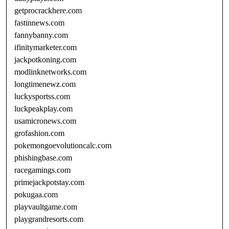
getprocrackhere.com
fastinnews.com
fannybanny.com
ifinitymarketer.com
jackpotkoning.com
modlinknetworks.com
longtimenewz.com
luckysportss.com
luckpeakplay.com
usamicronews.com
grofashion.com
pokemongoevolutioncalc.com
phishingbase.com
racegamings.com
primejackpotstay.com
pokugaa.com
playvaultgame.com
playgrandresorts.com