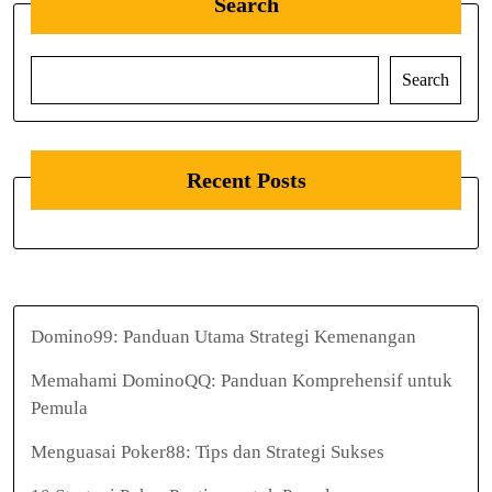
Search
Search
Recent Posts
Domino99: Panduan Utama Strategi Kemenangan
Memahami DominoQQ: Panduan Komprehensif untuk
Pemula
Menguasai Poker88: Tips dan Strategi Sukses