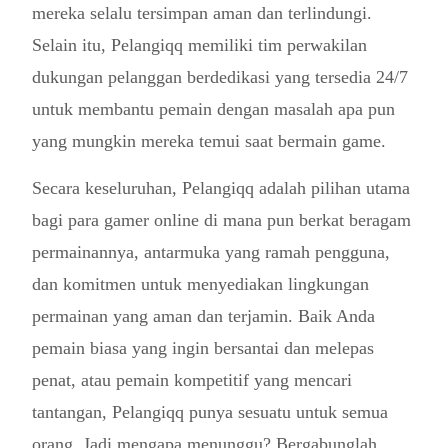
mereka selalu tersimpan aman dan terlindungi.
Selain itu, Pelangiqq memiliki tim perwakilan
dukungan pelanggan berdedikasi yang tersedia 24/7
untuk membantu pemain dengan masalah apa pun
yang mungkin mereka temui saat bermain game.
Secara keseluruhan, Pelangiqq adalah pilihan utama
bagi para gamer online di mana pun berkat beragam
permainannya, antarmuka yang ramah pengguna,
dan komitmen untuk menyediakan lingkungan
permainan yang aman dan terjamin. Baik Anda
pemain biasa yang ingin bersantai dan melepas
penat, atau pemain kompetitif yang mencari
tantangan, Pelangiqq punya sesuatu untuk semua
orang. Jadi mengapa menunggu? Bergabunglah