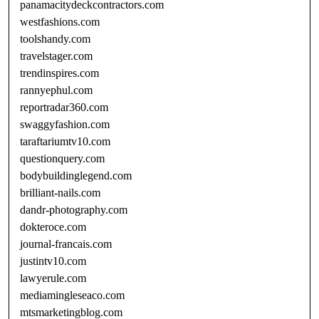
panamacitydeckcontractors.com
westfashions.com
toolshandy.com
travelstager.com
trendinspires.com
rannyephul.com
reportradar360.com
swaggyfashion.com
taraftariumtv10.com
questionquery.com
bodybuildinglegend.com
brilliant-nails.com
dandr-photography.com
dokteroce.com
journal-francais.com
justintv10.com
lawyerule.com
mediamingleseaco.com
mtsmarketingblog.com