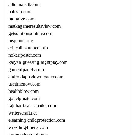
adtennaball.com
nabzah.com
mongive.com
matkagameresultsview.com
getsolutionsonline.com
hispinner.org
criticalinsurance.info
nokariposter.com
kalyan-guessing-nightplay.com
gameofpanels.com
androidappsdownloader.com
usetimenow.com
healthblow.com
gohelpmate.com
rajdhani-satta-matka.com
writerscraft.net
elearning-childprotection.com
wrestling4mena.com
knowledgeforall.info