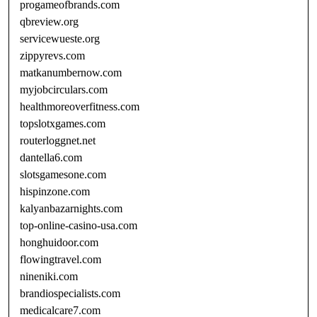
progameofbrands.com
qbreview.org
servicewueste.org
zippyrevs.com
matkanumbernow.com
myjobcirculars.com
healthmoreoverfitness.com
topslotxgames.com
routerloggnet.net
dantella6.com
slotsgamesone.com
hispinzone.com
kalyanbazarnights.com
top-online-casino-usa.com
honghuidoor.com
flowingtravel.com
nineniki.com
brandiospecialists.com
medicalcare7.com