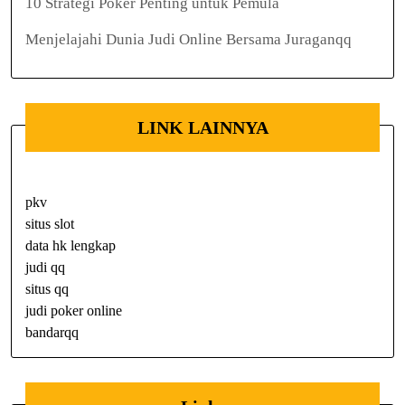
10 Strategi Poker Penting untuk Pemula
Menjelajahi Dunia Judi Online Bersama Juraganqq
LINK LAINNYA
pkv
situs slot
data hk lengkap
judi qq
situs qq
judi poker online
bandarqq