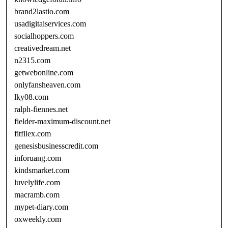
brand2lastio.com
usadigitalservices.com
socialhoppers.com
creativedream.net
n2315.com
getwebonline.com
onlyfansheaven.com
lky08.com
ralph-fiennes.net
fielder-maximum-discount.net
fitfllex.com
genesisbusinesscredit.com
inforuang.com
kindsmarket.com
luvelylife.com
macramb.com
mypet-diary.com
oxweekly.com