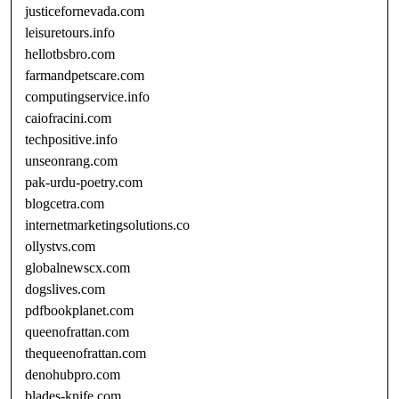
justicefornevada.com
leisuretours.info
hellotbsbro.com
farmandpetscare.com
computingservice.info
caiofracini.com
techpositive.info
unseonrang.com
pak-urdu-poetry.com
blogcetra.com
internetmarketingsolutions.co
ollystvs.com
globalnewscx.com
dogslives.com
pdfbookplanet.com
queenofrattan.com
thequeenofrattan.com
denohubpro.com
blades-knife.com