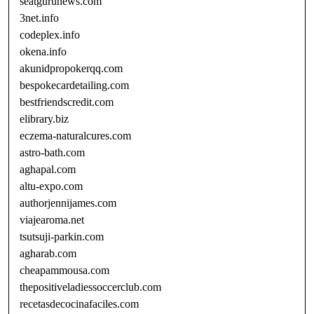
seatgurunews.com
3net.info
codeplex.info
okena.info
akunidpropokerqq.com
bespokecardetailing.com
bestfriendscredit.com
elibrary.biz
eczema-naturalcures.com
astro-bath.com
aghapal.com
altu-expo.com
authorjennijames.com
viajearoma.net
tsutsuji-parkin.com
agharab.com
cheapammousa.com
thepositiveladiessoccerclub.com
recetasdecocinafaciles.com