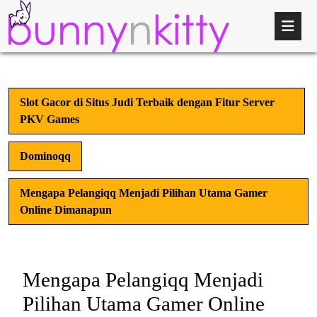
Slot Gacor di Situs Judi Terbaik dengan Fitur Server
PKV Games
Dominoqq
Mengapa Pelangiqq Menjadi Pilihan Utama Gamer
Online Dimanapun
Mengapa Pelangiqq Menjadi
Pilihan Utama Gamer Online