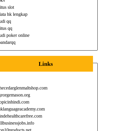
pkv
itus slot
data hk lengkap
judi qq
itus qq
judi poker online
bandarqq
Links
thecedarglenmaltshop.com
georgemason.org
topicinhindi.com
uklanguageacademy.com
lindehealthcarefree.com
allbusinessjobs.info
top10products.net