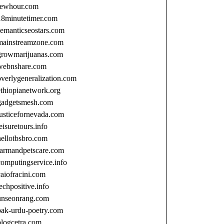
fewhour.com
18minutetimer.com
semanticseostars.com
mainstreamzone.com
growmarijuanas.com
webnshare.com
overlygeneralization.com
ethiopianetwork.org
gadgetsmesh.com
justicefornevada.com
eisuretours.info
hellotbsbro.com
farmandpetscare.com
computingservice.info
caiofracini.com
techpositive.info
unseonrang.com
pak-urdu-poetry.com
blogcetra.com