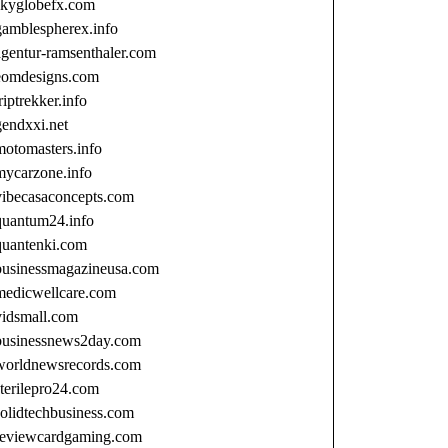
skyglobefx.com
gamblespherex.info
agentur-ramsenthaler.com
eomdesigns.com
riptrekker.info
gendxxi.net
motomasters.info
mycarzone.info
vibecasaconcepts.com
quantum24.info
quantenki.com
businessmagazineusa.com
medicwellcare.com
vidsmall.com
businessnews2day.com
worldnewsrecords.com
sterilepro24.com
solidtechbusiness.com
reviewcardgaming.com