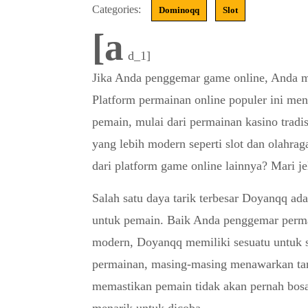
Categories:
Dominoqq
Slot
[a
d_1]
Jika Anda penggemar game online, Anda 
Platform permainan online populer ini me
pemain, mulai dari permainan kasino tradis
yang lebih modern seperti slot dan olahr
dari platform game online lainnya? Mari j
Salah satu daya tarik terbesar Doyanqq ad
untuk pemain. Baik Anda penggemar permai
modern, Doyanqq memiliki sesuatu untuk 
permainan, masing-masing menawarkan tant
memastikan pemain tidak akan pernah bosa
menarik untuk dicoba.