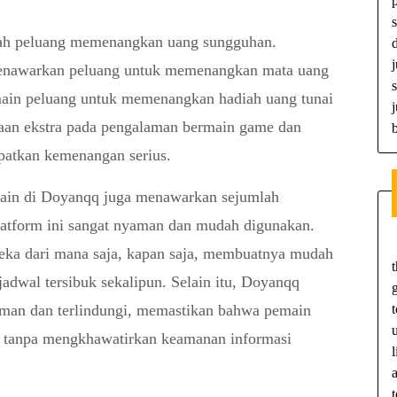
s
lah peluang memenangkan uang sungguhan.
enawarkan peluang untuk memenangkan mata uang
s
main peluang untuk memenangkan hadiah uang tunai
raan ekstra pada pengalaman bermain game dan
atkan kemenangan serius.
rmain di Doyanqq juga menawarkan sejumlah
latform ini sangat nyaman dan mudah digunakan.
eka dari mana saja, kapan saja, membuatnya mudah
dwal tersibuk sekalipun. Selain itu, Doyanqq
man dan terlindungi, memastikan bahwa pemain
a tanpa mengkhawatirkan keamanan informasi