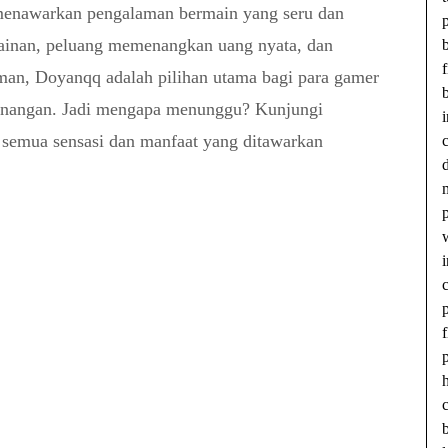
menawarkan pengalaman bermain yang seru dan
ainan, peluang memenangkan uang nyata, dan
an, Doyanqq adalah pilihan utama bagi para gamer
senangan. Jadi mengapa menunggu? Kunjungi
i semua sensasi dan manfaat yang ditawarkan