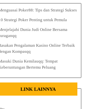
Menguasai Poker88: Tips dan Strategi Sukses
10 Strategi Poker Penting untuk Pemula
Menjelajahi Dunia Judi Online Bersama
Juraganqq
Rasakan Pengalaman Kasino Online Terbaik
dengan Kompasqq
Masuki Dunia Kemilauqq: Tempat
Keberuntungan Bertemu Peluang
LINK LAINNYA