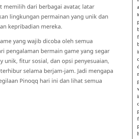
emilih dari berbagai avatar, latar
kan lingkungan permainan yang unik dan
an kepribadian mereka.
game yang wajib dicoba oleh semua
ri pengalaman bermain game yang segar
nik, fitur sosial, dan opsi penyesuaian,
terhibur selama berjam-jam. Jadi mengapa
laan Pinoqq hari ini dan lihat semua