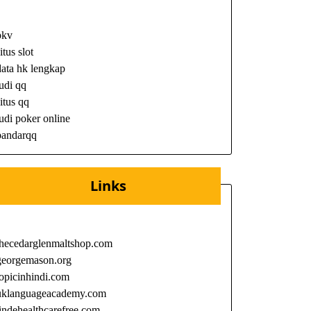
pkv
itus slot
data hk lengkap
judi qq
itus qq
judi poker online
bandarqq
Links
thecedarglenmaltshop.com
georgemason.org
topicinhindi.com
uklanguageacademy.com
lindehealthcarefree.com