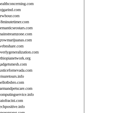
healthconcerning.com
rojgarind.com
fewhour.com
18minutetimer.com
semanticseostars.com
mainstreamzone.com
growmarijuanas.com
webnshare.com
overlygeneralization.com
ethiopianetwork.org
gadgetsmesh.com
justicefornevada.com
eisuretours.info
hellotbsbro.com
farmandpetscare.com
computingservice.info
caiofracini.com
techpositive.info
unseonrang.com