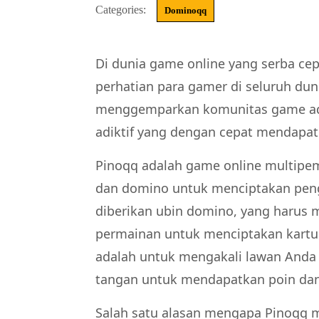
Categories:
Dominoqq
Di dunia game online yang serba cep
perhatian para gamer di seluruh dun
menggemparkan komunitas game ada
adiktif yang dengan cepat mendapat
Pinoqq adalah game online multip
dan domino untuk menciptakan pen
diberikan ubin domino, yang harus 
permainan untuk menciptakan kartu p
adalah untuk mengakali lawan And
tangan untuk mendapatkan poin dan 
Salah satu alasan mengapa Pinoqq m