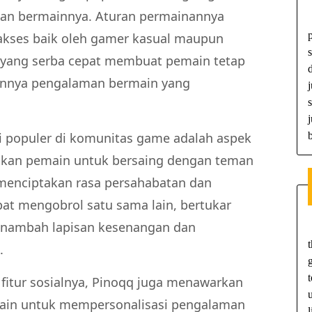
an bermainnya. Aturan permainannya
akses baik oleh gamer kasual maupun
s
an yang serba cepat membuat pemain tetap
kannya pengalaman bermain yang
s
i populer di komunitas game adalah aspek
nkan pemain untuk bersaing dengan teman
 menciptakan rasa persahabatan dan
at mengobrol satu sama lain, bertukar
menambah lapisan kesenangan dan
.
 fitur sosialnya, Pinoqq juga menawarkan
main untuk mempersonalisasi pengalaman