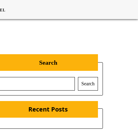
EL
Search
Search
Recent Posts