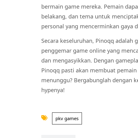
bermain game mereka. Pemain dapat m
belakang, dan tema untuk mencipta
personal yang mencerminkan gaya d
Secara keseluruhan, Pinoqq adalah 
penggemar game online yang menca
dan mengasyikkan. Dengan gameplay u
Pinoqq pasti akan membuat pemain 
menunggu? Bergabunglah dengan kegi
hypenya!
pkv games