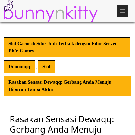
Slot Gacor di Situs Judi Terbaik dengan Fitur Server
PKV Games
Dominoqq
,
Slot
Rasakan Sensasi Dewaqq: Gerbang Anda Menuju
Hiburan Tanpa Akhir
Rasakan Sensasi Dewaqq:
Gerbang Anda Menuju