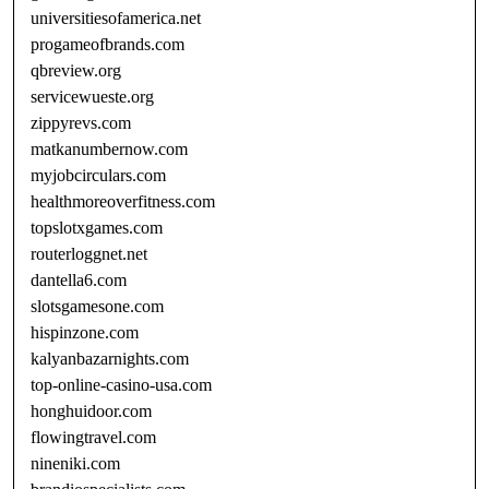
universitiesofamerica.net
progameofbrands.com
qbreview.org
servicewueste.org
zippyrevs.com
matkanumbernow.com
myjobcirculars.com
healthmoreoverfitness.com
topslotxgames.com
routerloggnet.net
dantella6.com
slotsgamesone.com
hispinzone.com
kalyanbazarnights.com
top-online-casino-usa.com
honghuidoor.com
flowingtravel.com
nineniki.com