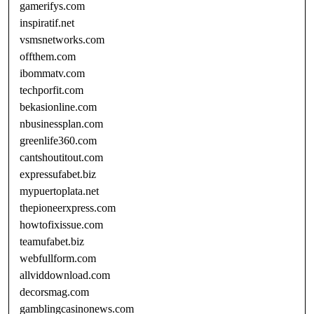
gamerifys.com
inspiratif.net
vsmsnetworks.com
offthem.com
ibommatv.com
techporfit.com
bekasionline.com
nbusinessplan.com
greenlife360.com
cantshoutitout.com
expressufabet.biz
mypuertoplata.net
thepioneerxpress.com
howtofixissue.com
teamufabet.biz
webfullform.com
allviddownload.com
decorsmag.com
gamblingcasinonews.com