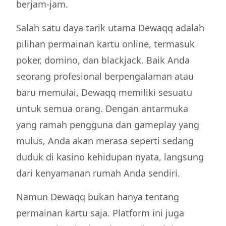
berjam-jam.
Salah satu daya tarik utama Dewaqq adalah
pilihan permainan kartu online, termasuk
poker, domino, dan blackjack. Baik Anda
seorang profesional berpengalaman atau
baru memulai, Dewaqq memiliki sesuatu
untuk semua orang. Dengan antarmuka
yang ramah pengguna dan gameplay yang
mulus, Anda akan merasa seperti sedang
duduk di kasino kehidupan nyata, langsung
dari kenyamanan rumah Anda sendiri.
Namun Dewaqq bukan hanya tentang
permainan kartu saja. Platform ini juga