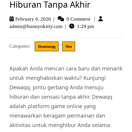
Hiburan Tanpa Akhir
February 6, 2026
|
0 Comment
|
admin@bunnynkitty.com
|
1:29 pm
Categories:
Dominoqq
Slot
Apakah Anda mencari cara baru dan menarik
untuk menghabiskan waktu? Kunjungi
Dewaqq, pintu gerbang Anda menuju
hiburan dan sensasi tanpa akhir. Dewaqq
adalah platform game online yang
menawarkan beragam permainan dan
aktivitas untuk menghibur Anda selama