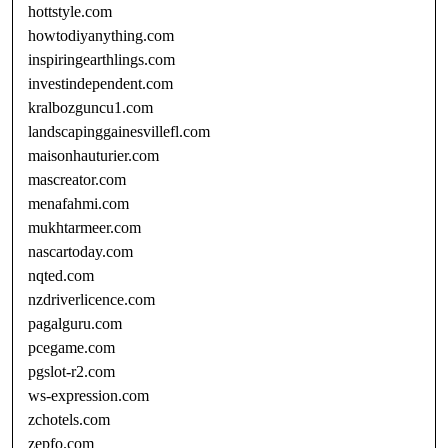
hottstyle.com
howtodiyanything.com
inspiringearthlings.com
investindependent.com
kralbozguncu1.com
landscapinggainesvillefl.com
maisonhauturier.com
mascreator.com
menafahmi.com
mukhtarmeer.com
nascartoday.com
nqted.com
nzdriverlicence.com
pagalguru.com
pcegame.com
pgslot-r2.com
ws-expression.com
zchotels.com
zepfo.com