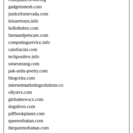
gadgetsmesh.com
justicefornevada.com
leisuretours.info
hellotbsbro.com
farmandpetscare.com
computingservice.info
caiofracini.com
techpositive.info
unseonrang.com
pak-urdu-poetry.com
blogcetra.com
internetmarketingsolutions.co
ollystvs.com
globalnewscx.com
dogslives.com
pdfbookplanet.com
queenofrattan.com
thequeenofrattan.com