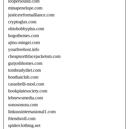
loopersound.com
minapenelope.com
justicereformalliance.com
cryptoglax.com
ohiohobbyplus.com
bogothemes.com
ajino-mingei.com
yourfreehost.info
cheapnorthfacejacketsm.com
gurjoshhomes.com
tombradydiet.com
bonthaiclub.com
casusbelli-mod.com
bookplatesociety.com
lebnewsmedia.com
sonosonora.com
linkuusinternasional1.com
friendsroll.com
spiderclothing.net