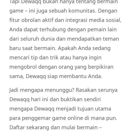
Tapi Dewaqq bukan hanya tentang bermain
game – ini juga sebuah komunitas. Dengan
fitur obrolan aktif dan integrasi media sosial,
Anda dapat terhubung dengan pemain lain
dari seluruh dunia dan mendapatkan teman
baru saat bermain. Apakah Anda sedang
mencari tip dan trik atau hanya ingin
mengobrol dengan orang yang berpikiran
sama, Dewaqq siap membantu Anda.
Jadi mengapa menunggu? Rasakan serunya
Dewaqq hari ini dan buktikan sendiri
mengapa Dewaqq menjadi tujuan utama
para penggemar game online di mana pun.
Daftar sekarang dan mulai bermain –