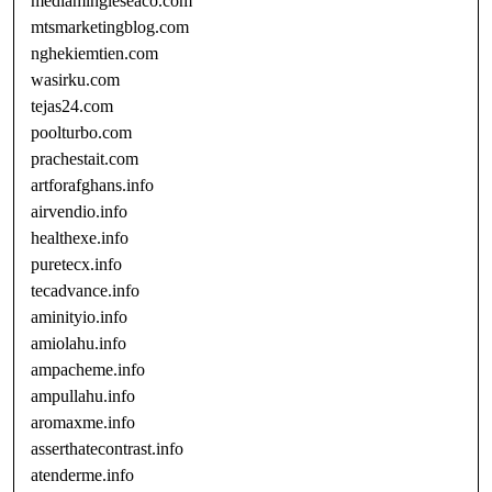
mediamingleseaco.com
mtsmarketingblog.com
nghekiemtien.com
wasirku.com
tejas24.com
poolturbo.com
prachestait.com
artforafghans.info
airvendio.info
healthexe.info
puretecx.info
tecadvance.info
aminityio.info
amiolahu.info
ampacheme.info
ampullahu.info
aromaxme.info
asserthatecontrast.info
atenderme.info