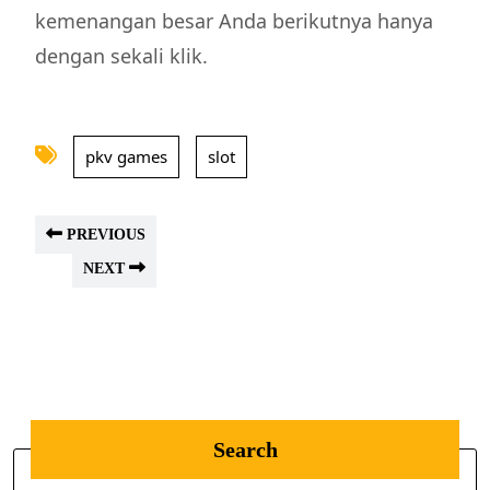
kemenangan besar Anda berikutnya hanya
dengan sekali klik.
pkv games
slot
PREVIOUS
NEXT
Search