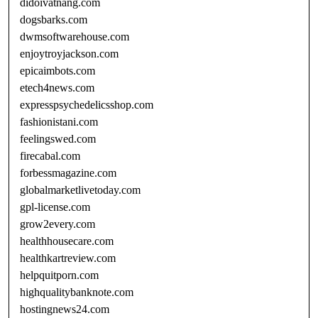
didoivatnang.com
dogsbarks.com
dwmsoftwarehouse.com
enjoytroyjackson.com
epicaimbots.com
etech4news.com
expresspsychedelicsshop.com
fashionistani.com
feelingswed.com
firecabal.com
forbessmagazine.com
globalmarketlivetoday.com
gpl-license.com
grow2every.com
healthhousecare.com
healthkartreview.com
helpquitporn.com
highqualitybanknote.com
hostingnews24.com