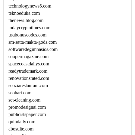
technologynews5.com
teknoeduka.com
thenews-blog.com
todaycryptotimes.com
usabonuscodes.com
sm-satta-makta-gods.com
softwaredegimnasios.com
soopermagazine.com
spacecoastdailys.com
readytrademark.com
renovationsrated.com
scoziarestaurant.com
seohart.com
set-cleaning.com
promodesignai.com
publicistspaper.com
quindaily.com
abosulte.com