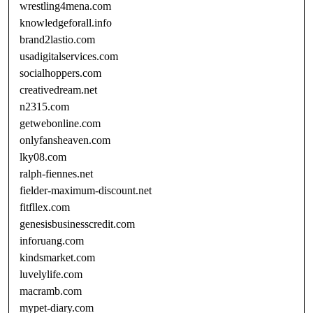
wrestling4mena.com
knowledgeforall.info
brand2lastio.com
usadigitalservices.com
socialhoppers.com
creativedream.net
n2315.com
getwebonline.com
onlyfansheaven.com
lky08.com
ralph-fiennes.net
fielder-maximum-discount.net
fitfllex.com
genesisbusinesscredit.com
inforuang.com
kindsmarket.com
luvelylife.com
macramb.com
mypet-diary.com