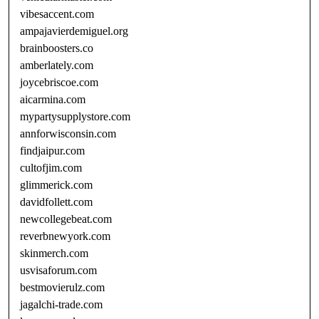
vibesaccent.com
ampajavierdemiguel.org
brainboosters.co
amberlately.com
joycebriscoe.com
aicarmina.com
mypartysupplystore.com
annforwisconsin.com
findjaipur.com
cultofjim.com
glimmerick.com
davidfollett.com
newcollegebeat.com
reverbnewyork.com
skinmerch.com
usvisaforum.com
bestmovierulz.com
jagalchi-trade.com