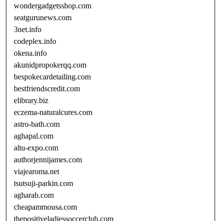
wondergadgetsshop.com
seatgurunews.com
3net.info
codeplex.info
okena.info
akunidpropokerqq.com
bespokecardetailing.com
bestfriendscredit.com
elibrary.biz
eczema-naturalcures.com
astro-bath.com
aghapal.com
altu-expo.com
authorjennijames.com
viajearoma.net
tsutsuji-parkin.com
agharab.com
cheapammousa.com
thepositiveladiessoccerclub.com